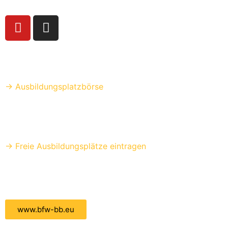
Für Schüler
→ Ausbildungsplatzbörse
Für Unternehmen
→ Freie Ausbildungsplätze eintragen
zur Website
www.bfw-bb.eu