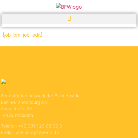
[job_bm_job_edit]
Berufsförderungswerk der Bauindustrie
Berlin-Brandenburg e.V.
Ahornstraße 20
14482 Potsdam
Telefon: +49 331 / 29 08 00 0
E-Mail: potsdam@bfw-bb.de