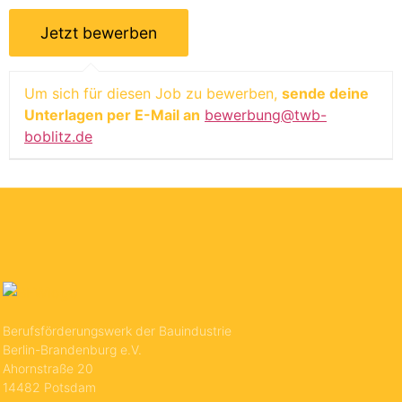
Um sich für diesen Job zu bewerben,
sende deine
Unterlagen per E-Mail an
bewerbung@twb-
boblitz.de
Berufsförderungswerk der Bauindustrie
Berlin-Brandenburg e.V.
Ahornstraße 20
14482 Potsdam