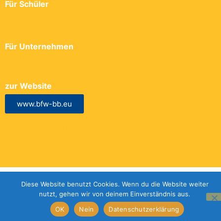
Für Schüler
→ Ausbildungsplatzbörse
Für Unternehmen
→ Freie Ausbildungsplätze eintragen
zur Website
www.bfw-bb.eu
Impressum |
Datenschutz
Diese Website benutzt Cookies. Wenn du die Website weiter
nutzt, gehen wir von deinem Einverständnis aus.
OK
Nein
Datenschutzerklärung