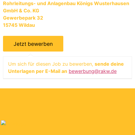
Rohrleitungs- und Anlagenbau Königs Wusterhausen
GmbH & Co. KG
Gewerbepark 32
15745 Wildau
Um sich für diesen Job zu bewerben,
sende deine
Unterlagen per E-Mail an
bewerbung@rakw.de