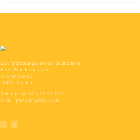
Berufsförderungswerk der Bauindustrie
Berlin-Brandenburg e.V.
Ahornstraße 20
14482 Potsdam
Telefon: +49 331 / 29 08 00 0
E-Mail: potsdam@bfw-bb.de