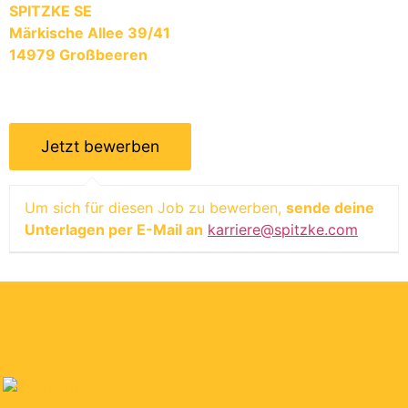
SPITZKE SE
Märkische Allee 39/41
14979 Großbeeren
Um sich für diesen Job zu bewerben,
sende deine
Unterlagen per E-Mail an
karriere@spitzke.com